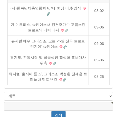
(사)한복단체총연합회 6,7대 회장 이,취임식
03-02
가수 크리스, 쇼케이스서 전천후가수 고급스런
09-06
트로트의 매력 과시
뮤지컬 배우 크리스조, 오는 25일 신곡 트로트
09-06
‘민지야’ 쇼케이스
경기도, 전통시장 및 골목상권 활성화 홍보대사
09-06
위촉
뮤지컬 '울지마 톤즈', 크리스조 박성환 전재홍 트
08-25
리플 체제로 변경
검
색
검
대
색
상
어