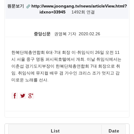
원문보기
http://www.joongang.tv/news/articleView.html?
idxno=33945
1492회 연결
중앙신문
권영복 기자 2020.02.26
한복단체총연합회 6대·7대 회장 이·취임식이 26일 오전 11
시 서울 중구 명동 퍼시픽호텔에서 개최. 이날 취임식에서는
이춘섭 경기도지부장이 한복단체총연합회 7대 회장으로 취
임. 취임식에 뮤지컬 배우 겸 가수인 크리스 조가 멋지고 감
미로운 노래를 선사.
L i s t
D a t e